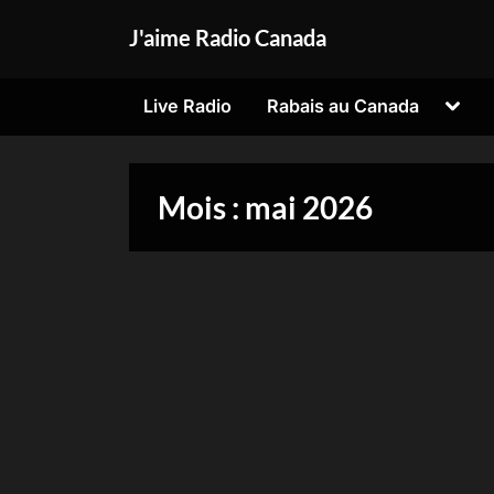
Skip
J'aime Radio Canada
to
content
Toggl
Live Radio
Rabais au Canada
sub-
menu
Mois :
mai 2026